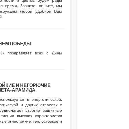
лотности и цветов. Будем рады
ое время. Звоните, пишите, мы
отгружаем любой удобной Вам
й.
ДНЕМ ПОБЕДЫ
K» поздравляет всех с Днем
ОЙКИЕ И НЕГОРЮЧИЕ
 МЕТА-АРАМИДА
спользуется в энергетической,
ргической и других отраслях с
редполагает строгие защитные
печения высоких характеристик
ые огнестойкие, теплостойкие и