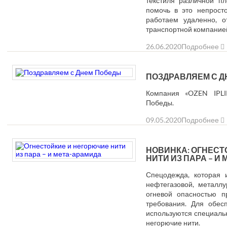
текстиля различной п
помочь в это непрост
работаем удаленно, 
транспортной компание
26.06.2020
Подробнее
ПОЗДРАВЛЯЕМ С 
Компания «OZEN IPLI
Победы.
09.05.2020
Подробнее
НОВИНКА: ОГНЕСТ
НИТИ ИЗ ПАРА – И
Спецодежда, которая и
нефтегазовой, металлу
огневой опасностью п
требования. Для обес
используются специальн
негорючие нити.