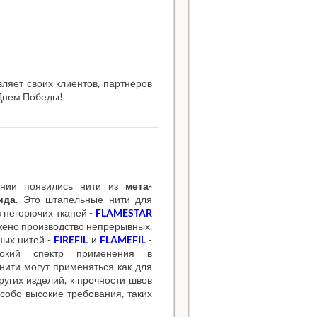
ляет своих клиентов, партнеров
 Днем Победы!
ании появились нити из
мета-
ида
. Это штапельные нити для
 негорючих тканей -
FLAMESTAR
жено производство непрерывных,
ных нитей -
FIREFIL
и
FLAMEFIL
-
окий спектр применения в
нити могут применяться как для
ругих изделий, к прочности швов
собо высокие требования, таких